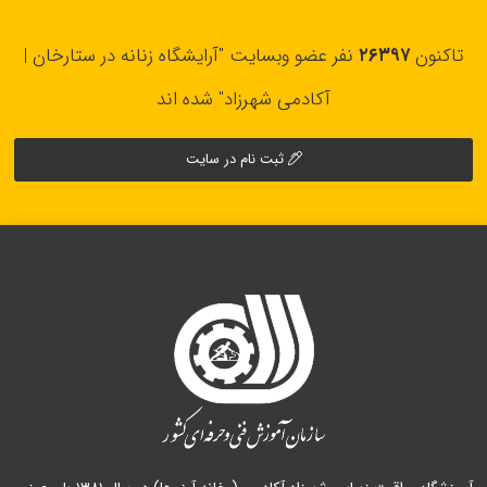
تاکنون
۲۶۳۹۷
نفر عضو وبسایت "آرایشگاه زنانه در ستارخان |
آکادمی شهرزاد" شده اند
ثبت نام در سایت