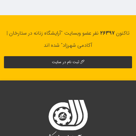
تاکنون
۲۶۳۹۷
نفر عضو وبسایت "آرایشگاه زنانه در ستارخان |
آکادمی شهرزاد" شده اند
ثبت نام در سایت