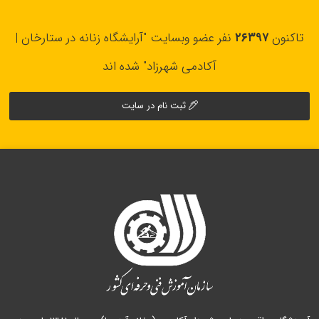
تاکنون
۲۶۳۹۷
نفر عضو وبسایت "آرایشگاه زنانه در ستارخان |
آکادمی شهرزاد" شده اند
ثبت نام در سایت