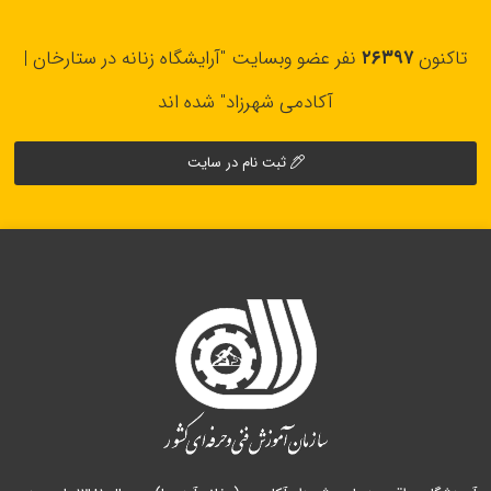
تاکنون
۲۶۳۹۷
نفر عضو وبسایت "آرایشگاه زنانه در ستارخان |
آکادمی شهرزاد" شده اند
ثبت نام در سایت