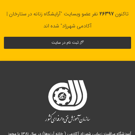
تاکنون
۲۶۳۹۷
نفر عضو وبسایت "آرایشگاه زنانه در ستارخان |
آکادمی شهرزاد" شده اند
ثبت نام در سایت
آموزشگاه مراقبت زیبایی شهرزاد آکادمی ( خانه آرزوها) در سال ۱۳۸۱ با مجوز