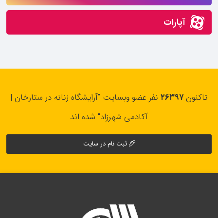
آپارات
تاکنون
۲۶۳۹۷
نفر عضو وبسایت "آرایشگاه زنانه در ستارخان |
آکادمی شهرزاد" شده اند
ثبت نام در سایت