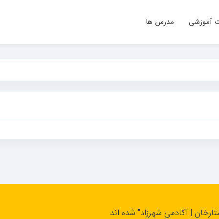
ت آموزشی
مدرس ها
تارخان | آکادمی شهرزاد" شده اند